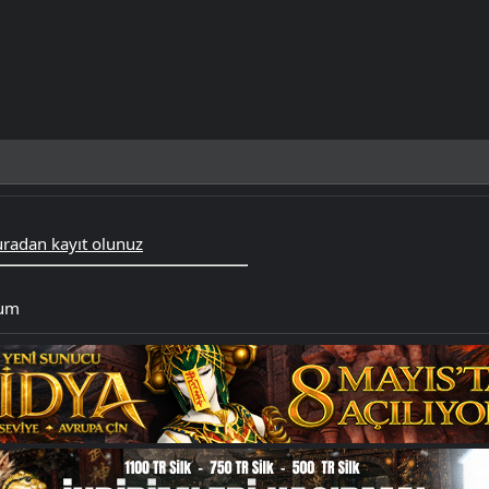
radan kayıt olunuz
rum