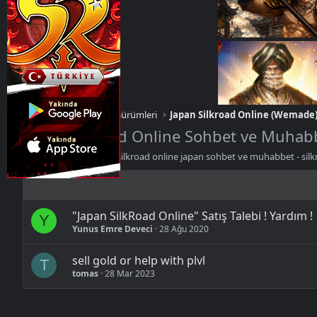
Resmi Silkroad Online Sürümleri
Japan Silkroad Online (Wemade
Japan Silkroad Online Sohbet ve Muha
silkroad online japan - silkroad online japan sohbet ve muhabbet - sil
"Japan SilkRoad Online" Satış Talebi ! Yardım !
Y
Yunus Emre Deveci
28 Ağu 2020
sell gold or help with plvl
T
tomas
28 Mar 2023