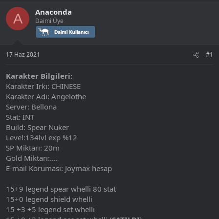
a
ı
Anaconda
ş
ç
A
Daimi Üye
l
t
a
a
t
r
a
i
17 Haz 2021
#1
n
h
i
Karakter Bilgileri:
Karakter Irkı: CHINESE
Karakter Adı: Angelothe
Server: Bellona
Stat: INT
Build: Spear Nuker
Level:134lvl exp %12
SP Miktarı: 20m
Gold Miktarı:....
E-mail Koruması: Joymax hesap
15+9 legend spear whelli 80 stat
15+0 legend shield whelli
15 +3 +5 legend set whelli