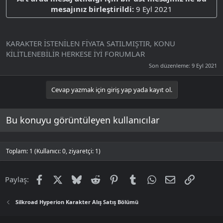
mesajınız birleştirildi:
9 Eyl 2021
KARAKTER İSTENİLEN FİYATA SATILMIŞTIR, KONU
KİLİTLENEBİLİR HERKESE İYİ FORUMLAR
Son düzenleme:
9 Eyl 2021
Cevap yazmak için giriş yap yada kayıt ol.
Bu konuyu görüntüleyen kullanıcılar
Toplam: 1 (Kullanıcı: 0, ziyaretçi: 1)
Facebook
X
Bluesky
Reddit
Pinterest
Tumblr
WhatsApp
E-posta
Link
Paylaş:
Silkroad Hyperion Karakter Alış Satış Bölümü