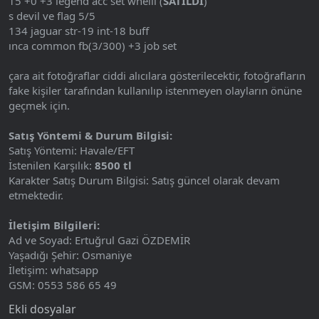
15 +0 +3 legend acc set whelli (
SATILDI
)
s devil ve flag 5/5
134 jaguar str-19 int-18 buff
ınca common fb(3/300) +3 job set
çara ait fotoğraflar ciddi alıcılara gösterilecektir, fotoğrafların
fake kişiler tarafından kullanılıp istenmeyen olayların önüne
geçmek için.
Satış Yöntemi & Durum Bilgisi:
Satış Yöntemi: Havale/EFT
İstenilen Karşılık:
8500 tl
Karakter Satış Durum Bilgisi: Satış güncel olarak devam
etmektedir.
İletişim Bilgileri:
Ad ve Soyad: Ertuğrul Gazi ÖZDEMİR
Yaşadığı Şehir: Osmaniye
İletişim: whatsapp
GSM: 0553 586 65 49
Ekli dosyalar