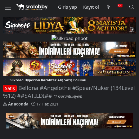
Giriş yap
Kayıt ol
Silkroad Hyperion Karakter Alış Satış Bölümü
Bellona #Angelothe #Spear/Nuker (134Level
Satış
%12) ##SATILDI##
(1 Görüntüleyen)
K
B
Anaconda
17 Haz 2021
o
a
n
ş
u
l
y
a
u
n
b
g