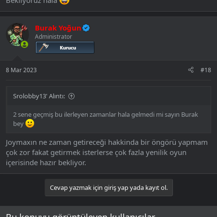
Sırasıyla İsimleri:
Burak Yoğun
1- Aesima Hashish
Administrator
2- Baalzebub Wing
3- Belphegor Chain
4- Ghoul Hoof
5- İflit Smoke
8 Mar 2023
#18
6- Leviathan Arrow
7- Mammon Glasses
8- Transform Veil
Srolobby13' Alıntı:
2 sene geçmiş bu ilerleyen zamanlar hala gelmedi mi sayın Burak
İkinci Koleksiyon Kart Setimiz Talisman Dark ismi ile eklenmiş.
bey
Joymaxın ne zaman getireceği hakkinda bir öngörü yapmam
çok zor fakat getirmek isterlerse çok fazla yenilik oyun
içerisinde hazır bekliyor.
Sırasıyla İsimleri:
Cevap yazmak için giriş yap yada kayıt ol.
1- Abraha Spear
2- Abyss Stone
3- Adouns Eye
Bu konuyu görüntüleyen kullanıcılar