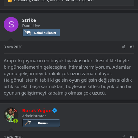
T
e
p
k
Strike
i
S
Daimi Üye
l
e
r
:
3 Ara 2020
#2
Arap ırkı joymaxın en büyük fiyaskosudur , kesinlikle böyle
bir güncellemenin geleceğine ihtimal vermiyorum. Adamlar
oyunu geliştirmeyi bırakalı çok uzun zaman oluyor.
Ha gönül ister ki tabii ki gelsin oyun gelişsin değişsin sıkıldık
artık sürekli başa sarmaktan, böylesine kitlesi büyük olan bir
oyunun geliştirmeyi kapatmış olması çok üzücü.
Burak Yoğun
Administrator
4 Ara 2020
#3