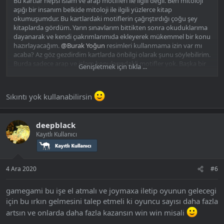
Bu kartlar hepsi islam ve arap motifleri ile ilgili değil. Ben mitoloji
aşığı bir insanım belkide mitoloji ile ilgili yüzlerce kitap
okumuşumdur. Bu kartlardaki motiflerin çağrıştırdığı çoğu şey
kitaplarda gördüm. Yarın sınavlarım bittikten sonra okuduklarıma
dayanarak ve kendi çıakrımlarımıda ekleyerek mükemmel bir konu
hazırlayacağım.
@Burak Yoğun
resimleri kullanmama izin var mı
acaba? Az göz gezdirdim kartlarda önbilgi olarak şunu söylebilirim.
Burda sadece arap ve islam konularındakli motifler yok. Başka bir
Genişletmek için tıkla ...
ırkın motifleride var
Sırf bu konuyu hazırlamak için üye oldum cidden. Kartları görünce
mutlu oldum
Sıkıntı yok kullanabilirsin
deepblack
Kayıtlı Kullanıcı
4 Ara 2020
#6
gamegami bu işe el atmalı ve joymaxa iletip oyunun gelecegi
için bu ırkın gelmesini talep etmeli ki oyuncu sayısı daha fazla
artsın ve onlarda daha fazla kazansın win win misali