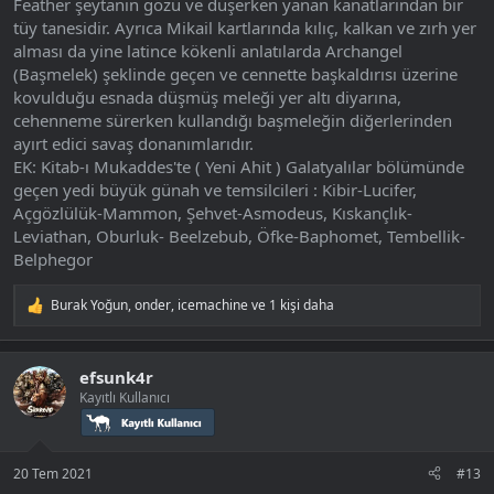
Feather şeytanın gözü ve düşerken yanan kanatlarından bir
tüy tanesidir. Ayrıca Mikail kartlarında kılıç, kalkan ve zırh yer
alması da yine latince kökenli anlatılarda Archangel
(Başmelek) şeklinde geçen ve cennette başkaldırısı üzerine
kovulduğu esnada düşmüş meleği yer altı diyarına,
cehenneme sürerken kullandığı başmeleğin diğerlerinden
ayırt edici savaş donanımlarıdır.
EK: Kitab-ı Mukaddes'te ( Yeni Ahit ) Galatyalılar bölümünde
geçen yedi büyük günah ve temsilcileri : Kibir-Lucifer,
Açgözlülük-Mammon, Şehvet-Asmodeus, Kıskançlık-
Leviathan, Oburluk- Beelzebub, Öfke-Baphomet, Tembellik-
Belphegor
Burak Yoğun
,
onder
,
icemachine
ve 1 kişi daha
T
e
p
k
efsunk4r
i
Kayıtlı Kullanıcı
l
e
r
:
20 Tem 2021
#13