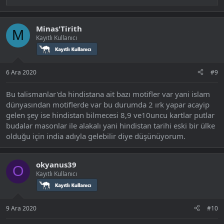
e
p
k
Minas'Tirith
i
M
Kayıtlı Kullanıcı
l
e
r
:
6 Ara 2020
#9
Bu talismanlar'da hindistana ait bazı motifler var yani islam
dünyasından motiflerde var bu durumda 2 ırk yapar acayip
gelen şey ise hindistan bilmecesi 8,9 ve10uncu kartlar putlar
budalar masonlar ile alakalı yani hindistan tarihi eski bir ülke
olduğu için india adıyla gelebilir diye düşünüyorum.
okyanus39
O
Kayıtlı Kullanıcı
9 Ara 2020
#10