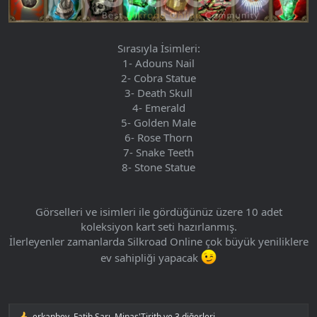
Sırasıyla İsimleri:
1- Adouns Nail
2- Cobra Statue
3- Death Skull
4- Emerald
5- Golden Male
6- Rose Thorn
7- Snake Teeth
8- Stone Statue
Görselleri ve isimleri ile gördüğünüz üzere 10 adet
koleksiyon kart seti hazırlanmış.
İlerleyenler zamanlarda Silkroad Online çok büyük yeniliklere
ev sahipliği yapacak
erkanbey
,
Fatih Sarı
,
Minas'Tirith
ve 3 diğerleri