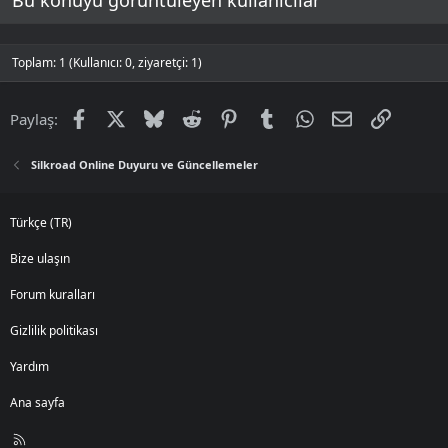
4- Dark Essence
5- Fallen Water
6- Guide Staff
7- Pot Piece
Toplam: 1 (Kullanıcı: 0, ziyaretçi: 1)
8- Stone Statue
Üçüncü Koleksiyon Kart Setimiz Talisman Fire ismi ile eklenmiş.
Facebook
X
Bluesky
Reddit
Pinterest
Tumblr
WhatsApp
E-posta
Link
Paylaş:
Silkroad Online Duyuru ve Güncellemeler
Türkçe (TR)
Sırasıyla İsimleri:
Bize ulaşın
1- Adouns Feather
2- Demolition Hammer
Forum kuralları
3- Demons Bellows
4- Dragons Scale
Gizlilik politikası
5- Endless Flame
6- Flame Stone
Yardım
7- Regeneration Anvil
8- Stone Statue
Ana sayfa
R
Dördüncü Koleksiyon Kart Setimiz Talisman Human ismi ile