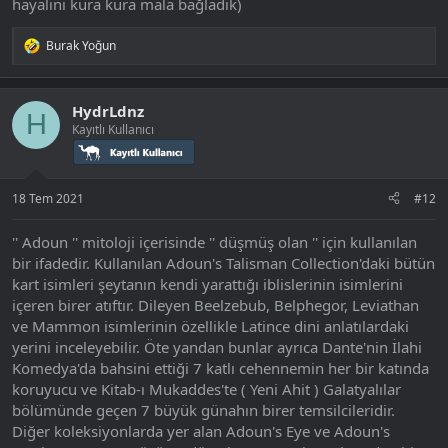
hayalini kura kura mala bağladık)
Burak Yoğun
T
e
p
k
HydrLdnz
i
H
Kayıtlı Kullanıcı
l
e
r
:
18 Tem 2021
#12
'' Adoun '' mitoloji içerisinde '' düşmüş olan '' için kullanılan
bir ifadedir. Kullanılan Adoun's Talisman Collection'daki bütün
kart isimleri şeytanın kendi yarattığı iblislerinin isimlerini
içeren birer atıftır. Dileyen Beelzebub, Belphegor, Leviathan
ve Mammon isimlerinin özellikle Latince dini anlatılardaki
yerini inceleyebilir. Öte yandan bunlar ayrıca Dante'nin İlahi
Komedya'da bahsini ettiği 7 katlı cehennemin her bir katında
koruyucu ve Kitab-ı Mukaddes'te ( Yeni Ahit ) Galatyalılar
bölümünde geçen 7 büyük günahın birer temsilcileridir.
Diğer koleksiyonlarda yer alan Adoun's Eye ve Adoun's