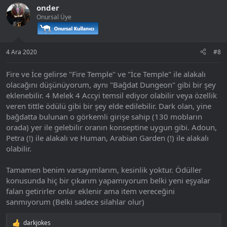
onder
Onursal Üye
4 Ara 2020
#8
Fire ve İce gelirse "Fire Temple" ve "İce Temple" ile alakalı
olacağını düşünüyorum, aynı "Bağdat Dungeon" gibi bir şey
eklenebilir. 4 Melek 4 Accyi temsil ediyor olabilir veya özellik
veren tittle ödülü gibi bir şey elde edilebilir. Dark olan, yine
bağdatta bulunan o görkemli girişe sahip (130 mobların
orada) yer ile gelebilir oranın konseptine uygun gibi. Adoun,
Petra (!) ile alakalı ve Human, Arabian Garden (!) ile alakalı
olabilir.
Tamamen benim varsayımlarım, kesinlik yoktur. Ödüller
konusunda hiç bir çıkarım yapamıyorum belki yeni eşyalar
falan getirirler onlar eklenir ama item vereceğini
sanmıyorum (Belki sadece silahlar olur)
darkjokes
T