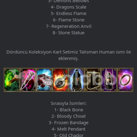
3- Demons Bellows
4- Dragons Scale
5- Endless Flame
6- Flame Stone
7- Regeneration Anvil
8- Stone Statue
Dördüncü Koleksiyon Kart Setimiz Talisman Human ismi ile
eklenmiş.
Sırasıyla İsimleri:
1- Black Bone
2- Bloody Chisel
3- Frozen Bandage
4- Melt Pendant
5- Old Chador