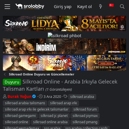
Giriş yap
Kayıt ol
Silkroad Online Duyuru ve Güncellemeler
Silkroad Online - Arabia Irkıyla Gelecek
Duyuru
Talisman Kartları
(1 Görüntüleyen)
K
B
E
Burak Yoğun
3 Ara 2020
silkroad arabia
o
a
t
silkroad arabia talismans
silkroad arap ırkı
n
ş
i
silkroad arap ırkı ile gelecek talismanlar
silkroad forum
u
l
k
silkroad gamegami
silkroad jc planet
silkroad joymax
y
a
e
silkroad online
u
silkroad online arabia
n
t
silkroad pmang
b
g
l
silkroad wemademax
sro arabia
sro arabia collection cards