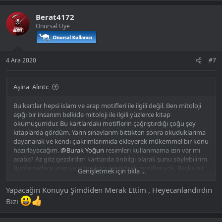
Berat4172
Onursal Üye
4 Ara 2020
#7
Aşina' Alıntı:
Bu kartlar hepsi islam ve arap motifleri ile ilgili değil. Ben mitoloji
aşığı bir insanım belkide mitoloji ile ilgili yüzlerce kitap
okumuşumdur. Bu kartlardaki motiflerin çağrıştırdığı çoğu şey
kitaplarda gördüm. Yarın sınavlarım bittikten sonra okuduklarıma
dayanarak ve kendi çıakrımlarımıda ekleyerek mükemmel bir konu
hazırlayacağım.
@Burak Yoğun
resimleri kullanmama izin var mı
acaba? Az göz gezdirdim kartlarda önbilgi olarak şunu söylebilirim.
Burda sadece arap ve islam konularındakli motifler yok. Başka bir
Genişletmek için tıkla ...
ırkın motifleride var
Sırf bu konuyu hazırlamak için üye oldum cidden. Kartları görünce
Yapacağın Konuyu Şimdiden Merak Ettim , Heyecanlandırdın
mutlu oldum
Bizi