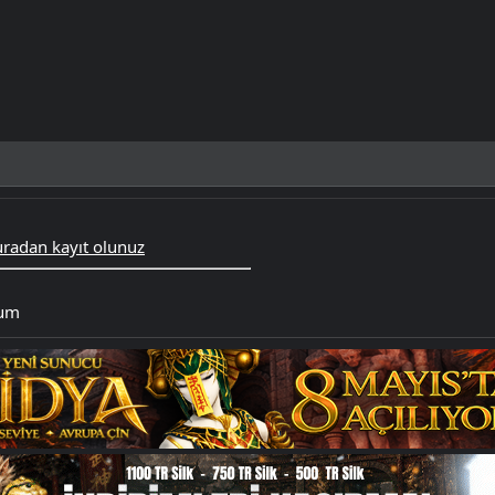
radan kayıt olunuz
rum