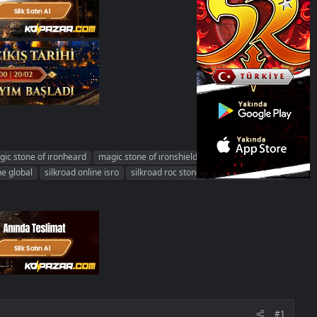
ic stone of ıronheard
magic stone of ıronshield
ne global
silkroad online isro
silkroad roc stone
silkroad wemade
#1