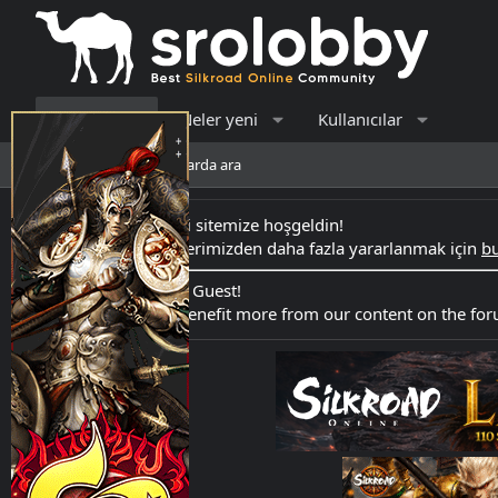
Forumlar
Neler yeni
Kullanıcılar
Yeni mesajlar
Forumlarda ara
Merhaba Ziyaretçi sitemize hoşgeldin!
Forumdaki içeriklerimizden daha fazla yararlanmak için
bu
Hello Welcome to Guest!
Register here
to benefit more from our content on the fo