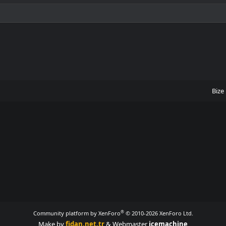
Bize 
®
Community platform by XenForo
© 2010-2026 XenForo Ltd.
Make by
fidan.net.tr
& Webmaster
icemachine