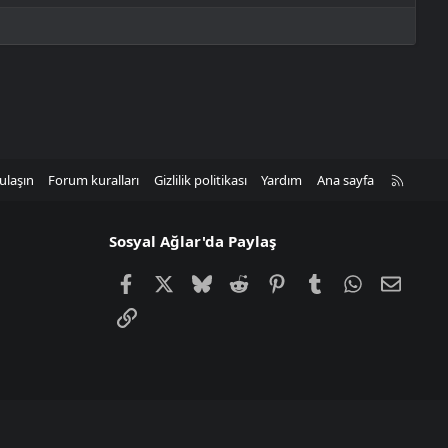
R
ulaşın
Forum kuralları
Gizlilik politikası
Yardım
Ana sayfa
S
S
Sosyal Ağlar'da Paylaş
Facebook
X
Bluesky
Reddit
Pinterest
Tumblr
WhatsApp
E-post
Link