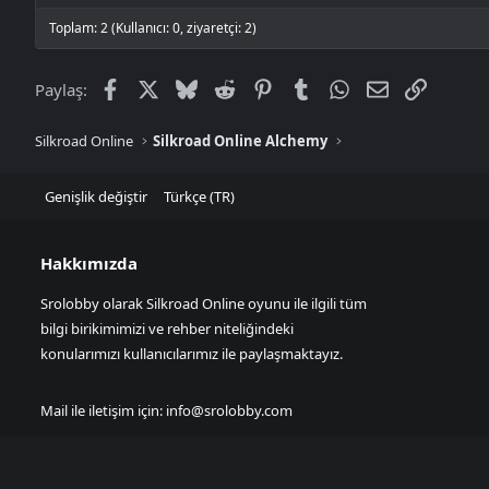
Toplam: 2 (Kullanıcı: 0, ziyaretçi: 2)
Facebook
X
Bluesky
Reddit
Pinterest
Tumblr
WhatsApp
E-posta
Link
Paylaş:
Silkroad Online
Silkroad Online Alchemy
Genişlik değiştir
Türkçe (TR)
Hakkımızda
Srolobby olarak Silkroad Online oyunu ile ilgili tüm
bilgi birikimimizi ve rehber niteliğindeki
konularımızı kullanıcılarımız ile paylaşmaktayız.
Mail ile iletişim için:
info@srolobby.com