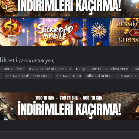
ikleri
(2 Görüntüleyen)
stone of devil
magic stone of guardian
magic stone of ıncandescence
mag
e
silkroad death bone stone
silkroad forum
silkroad online
silkroad onli