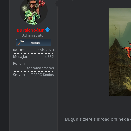
n
h
i
Burak Yoğun
Administrator
Katılım
9 Nis 2020
Mesajlar
4,832
Konum
Kahramanmaraş
Server
TRSRO Knidos
Bugün sizlere silkroad online'da