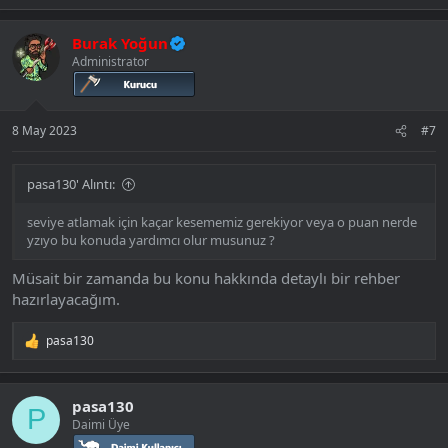
Burak Yoğun
Administrator
8 May 2023
#7
pasa130' Alıntı:
seviye atlamak için kaçar kesememiz gerekiyor veya o puan nerde
yzıyo bu konuda yardımcı olur musunuz ?
Müsait bir zamanda bu konu hakkında detaylı bir rehber
hazırlayacağım.
pasa130
T
e
p
k
pasa130
i
P
Daimi Üye
l
e