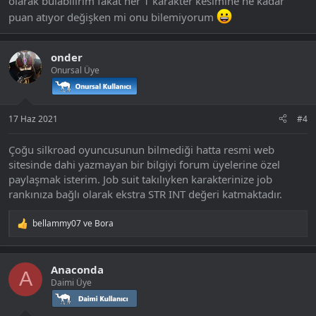
olarak bulabilirim fakat her 1 karakter kesimine ne kadar
puan atıyor değişken mi onu bilemiyorum
onder
Onursal Üye
17 Haz 2021
#4
Çoğu silkroad oyuncusunun bilmediği hatta resmi web
sitesinde dahi yazmayan bir bilgiyi forum üyelerine özel
paylaşmak isterim. Job suit takılıyken karakterinize job
rankınıza bağlı olarak ekstra STR INT değeri katmaktadır.
bellammy07
ve
Bora
T
e
p
k
Anaconda
i
A
Daimi Üye
l
e
r