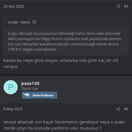
:
23 Haz 2022
#5
onder' Alıntı:
Çoğu silkroad oyuncusunun bilmediği hatta resmi web sitesinde
dahi yazmayan bir bilgiyi forum üyelerine özel paylaşmak isterim.
Job suit takılıyken karakterinize job rankınıza bağlı olarak ekstra
STR INT değeri katmaktadır.
kanka bu neye göre oluyor. ortalama lvle göre kaç str-ınt
veriyor
pasa130
P
Daimi Üye
8 May 2023
#6
seviye atlamak için kaçar kesememiz gerekiyor veya o puan
nerde yzıyo bu konuda yardımcı olur musunuz ?