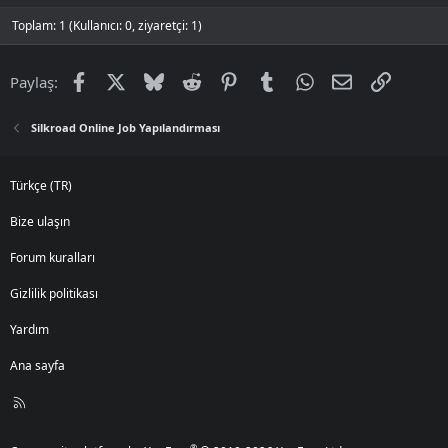
Toplam: 1 (Kullanıcı: 0, ziyaretçi: 1)
Facebook
X
Bluesky
Reddit
Pinterest
Tumblr
WhatsApp
E-posta
Link
Paylaş:
Silkroad Online Job Yapılandırması
Türkçe (TR)
Bize ulaşın
Forum kuralları
Gizlilik politikası
Yardım
Ana sayfa
R
S
S
®