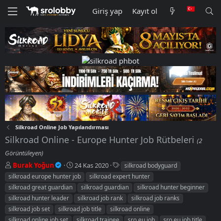
Giriş yap
Kayıt ol
Silkroad Online Job Yapılandırması
Silkroad Online - Europe Hunter Job Rütbeleri
(2
Görüntüleyen)
K
B
E
Burak Yoğun
24 Kas 2020
silkroad bodyguard
o
a
t
silkroad europe hunter job
silkroad expert hunter
n
ş
i
silkroad great guardian
silkroad guardian
silkroad hunter beginner
u
l
k
silkroad hunter leader
silkroad job rank
silkroad job ranks
y
a
e
silkroad job set
u
silkroad job title
n
silkroad online
t
b
g
l
silkroad online job set
silkroad trainee
sro eu job
sro eu job title