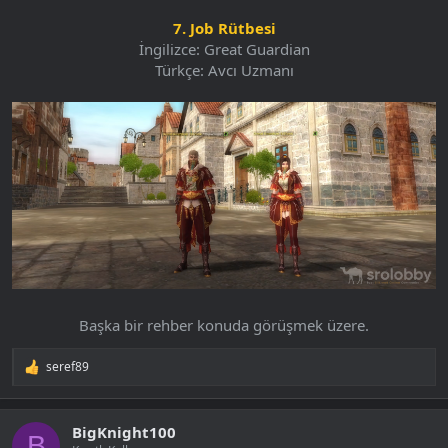
7. Job Rütbesi
İngilizce: Great Guardian
Türkçe: Avcı Uzmanı
Başka bir rehber konuda görüşmek üzere.​
seref89
T
e
p
k
BigKnight100
i
B