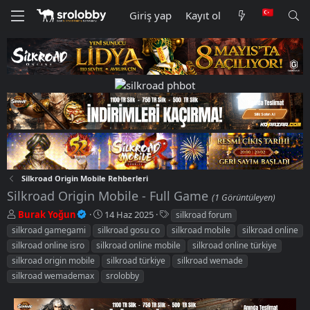
Giriş yap
Kayıt ol
Silkroad Origin Mobile Rehberleri
Silkroad Origin Mobile - Full Game
(1 Görüntüleyen)
K
B
E
Burak Yoğun
14 Haz 2025
silkroad forum
o
a
t
silkroad gamegami
silkroad gosu co
silkroad mobile
silkroad online
n
ş
i
silkroad online isro
silkroad online mobile
silkroad online türkiye
u
l
k
silkroad origin mobile
silkroad türkiye
silkroad wemade
y
a
e
silkroad wemademax
u
n
srolobby
t
b
g
l
a
ı
e