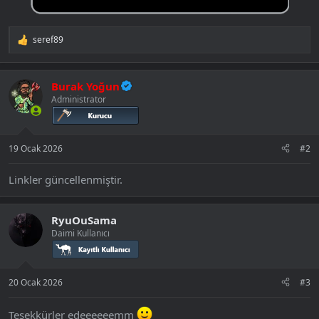
seref89
T
e
p
k
Burak Yoğun
i
Administrator
l
e
r
:
19 Ocak 2026
#2
Linkler güncellenmiştir.
RyuOuSama
Daimi Kullanıcı
20 Ocak 2026
#3
Teşekkürler edeeeeeemm