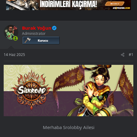
ş
ç
r
l
t
a
a
t
r
a
i
Burak Yoğun
n
h
Administrator
i
14 Haz 2025
#1
Merhaba Srolobby Ailesi