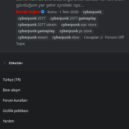
gördüğüm yer şehir içindeki npc...
Burak Yoğun
Konu
1 Tem 2020
cyberpunk
cyberpunk
2077
cyberpunk
2077
gameplay
cyberpunk
2077 steam
cyberpunk
epic store
cyberpunk
gameplay
cyberpunk
ps store
Cevaplar: 2
Forum:
Off
cyberpunk
steam
cyberpunk
xbox
Topic
Etiketler
Türkçe (TR)
Bize ulaşın
Forum kuralları
Gizlilik politikası
Yardım