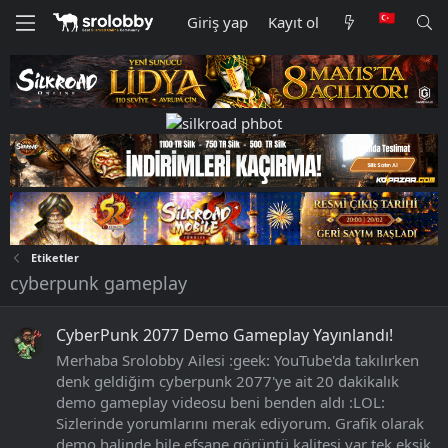
Giriş yap
Kayıt ol
Etiketler
cyberpunk gameplay
CyberPunk 2077 Demo Gameplay Yayınlandı!
Merhaba Srolobby Ailesi :geek: YouTube'da takılırken
denk geldiğim cyberpunk 2077'ye ait 20 dakikalık
demo gameplay videosu beni benden aldı :LOL:
Sizlerinde yorumlarını merak ediyorum. Grafik olarak
demo halinde bile efsane görüntü kalitesi var tek eksik