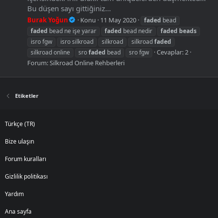
Bu düşen sayı gittiğiniz...
Burak Yoğun
Konu
11 May 2020
faded
bead
faded
bead ne işe yarar
faded
bead nedir
faded
beads
isro fgw
isro silkroad
silkroad
silkroad
faded
Cevaplar: 2
silkroad online
sro
faded
bead
sro fgw
Forum:
Silkroad Online Rehberleri
Etiketler
Türkçe (TR)
Bize ulaşın
Forum kuralları
Gizlilik politikası
Yardım
Ana sayfa