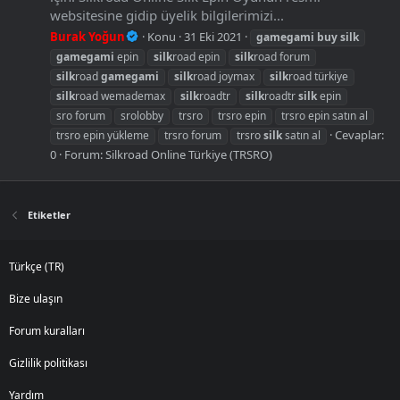
websitesine gidip üyelik bilgilerimizi...
Burak Yoğun
Konu
31 Eki 2021
gamegami
buy
silk
gamegami
epin
silk
road epin
silk
road forum
silk
road
gamegami
silk
road joymax
silk
road türkiye
silk
road wemademax
silk
roadtr
silk
roadtr
silk
epin
sro forum
srolobby
trsro
trsro epin
trsro epin satın al
Cevaplar:
trsro epin yükleme
trsro forum
trsro
silk
satın al
0
Forum:
Silkroad Online Türkiye (TRSRO)
Etiketler
Türkçe (TR)
Bize ulaşın
Forum kuralları
Gizlilik politikası
Yardım