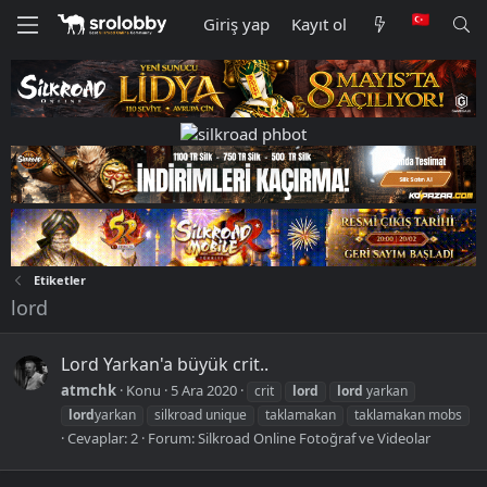
Giriş yap
Kayıt ol
Etiketler
lord
Lord Yarkan'a büyük crit..
atmchk
Konu
5 Ara 2020
crit
lord
lord
yarkan
lord
yarkan
silkroad unique
taklamakan
taklamakan mobs
Cevaplar: 2
Forum:
Silkroad Online Fotoğraf ve Videolar