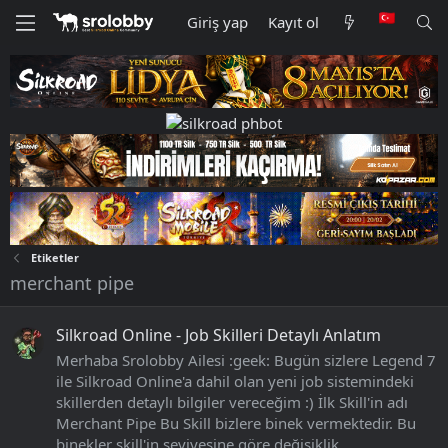
Giriş yap
Kayıt ol
Etiketler
merchant pipe
Silkroad Online - Job Skilleri Detaylı Anlatım
Merhaba Srolobby Ailesi :geek: Bugün sizlere Legend 7
ile Silkroad Online'a dahil olan yeni job sistemindeki
skillerden detaylı bilgiler vereceğim :) İlk Skill'in adı
Merchant Pipe Bu Skill bizlere binek vermektedir. Bu
binekler skill'in seviyesine göre değişiklik