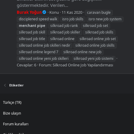
göstermektedir. Verilen...
Burak Yoğun
Konu
11 Kas 2020
caravan bugle
disciplened speed walk
isro job skills
isro new job system
merchant
pipe
silkroad job rank
silkroad job set
silkroad job skill
silkroad job skiller
silkroad job skills
silkroad job title
silkroad online
silkroad online job set
silkroad online job skilleri nedir
silkroad online job skills
silkroad online legend 7
silkroad online new job
silkroad online yeni job skilleri
silkroad yeni job sistemi
Cevaplar: 6
Forum:
Silkroad Online Job Yapılandırması
Etiketler
Türkçe (TR)
Bize ulaşın
Forum kuralları