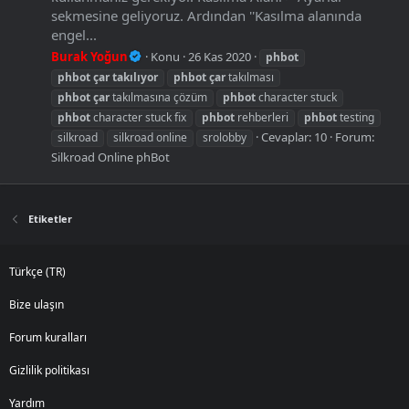
sekmesine geliyoruz. Ardından ''Kasılma alanında
engel...
Burak Yoğun
Konu
26 Kas 2020
phbot
phbot
çar
takılıyor
phbot
çar
takılması
phbot
çar
takılmasına çözüm
phbot
character stuck
phbot
character stuck fix
phbot
rehberleri
phbot
testing
Cevaplar: 10
Forum:
silkroad
silkroad online
srolobby
Silkroad Online phBot
Etiketler
Türkçe (TR)
Bize ulaşın
Forum kuralları
Gizlilik politikası
Yardım