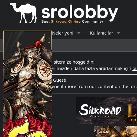
Forumlar
Neler yeni
Kullanıcılar
Son aktivite
Kayıt ol
Merhaba Ziyaretçi sitemize hoşgeldin!
Forumdaki içeriklerimizden daha fazla yararlanmak için
bu
Hello Welcome to Guest!
Register here
to benefit more from our content on the fo