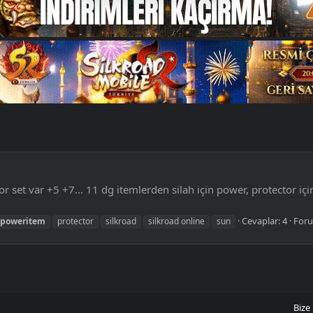
 set var +5 +7... 11 dg itemlerden silah için power, protector iç
Cevaplar: 4
For
poweritem
protector
silkroad
silkroad online
sun
Bize 