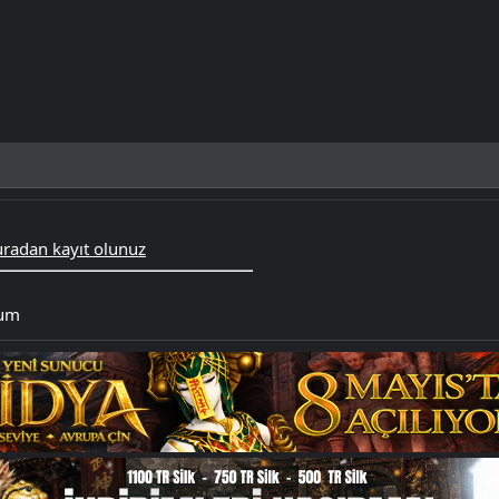
radan kayıt olunuz
rum