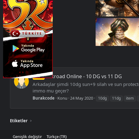
Etiketler
poweritem
Silkroad Online - 10 DG vs 11 DG
Soru
Arkadaşlar şimdi 10dg sun+9 silah ve sun protector
immo mu geçer?
Burakcode
Konu
24 May 2020
10dg
11dg
item
Etiketler
Genişlik değiştir
Türkçe (TR)