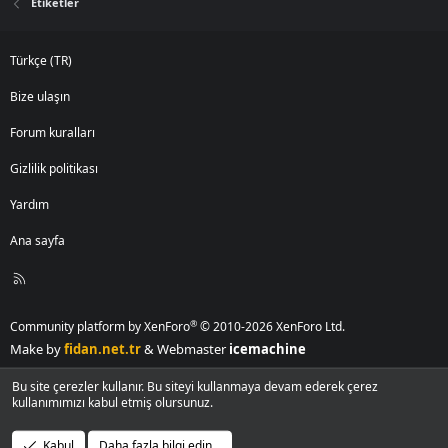
Etiketler
Türkçe (TR)
Bize ulaşın
Forum kuralları
Gizlilik politikası
Yardım
Ana sayfa
R
S
S
®
Community platform by XenForo
© 2010-2026 XenForo Ltd.
Make by
fidan.net.tr
& Webmaster
icemachine
Bu site çerezler kullanır. Bu siteyi kullanmaya devam ederek çerez
kullanımımızı kabul etmiş olursunuz.
Kabul
Daha fazla bilgi edin…