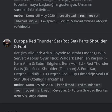
toparlanmaya başladığını gösteriyor. Umarım
sunucudaki aktivite...
onder
Konu
25 May 2020
isro silkroad
roc
roc
set
Cevaplar: 0
Forum:
Silkroad Online Fotoğraf
silkroad unique
ve Videolar
Europe Red Thunder Set (Roc Set) Parts Shoulder
& Foot
İletişim Bilgileri: Adı & Soyadı: Mustafa Önder ÇÖVEN
Server: Aeolus Oyun Nick: Waldark İstenilen Karşılık : -
İtem Alım & Satım Bilgileri: İtem Adı: EU - Red Thunder
Parts (Roc Set) - Shoulder (Talisman) & Foot Kaç
Degree Olduğu: 10 Degree Sos Olup Olmadığı: Seal Of
Sun Blue Özelliği: Farketmez
onder
Konu
25 Nis 2020
isro silkroad
red thunder set
Cevaplar: 2
Forum:
Silkroad Brontes
roc
roc
set
silkroad
Item Alış Satış Bölümü