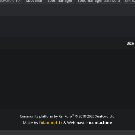
asword error
sbot
indir
sbot
manager
sbot
manager
password
silkr
Bize 
®
Community platform by XenForo
© 2010-2026 XenForo Ltd.
Make by
fidan.net.tr
& Webmaster
icemachine