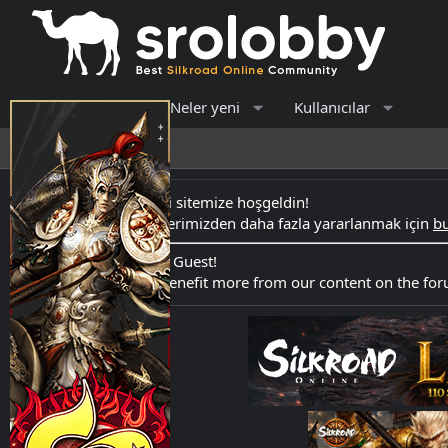
Forumlar
Neler yeni
Kullanıcılar
Son aktivite
Kayıt ol
Merhaba Ziyaretçi sitemize hoşgeldin!
Forumdaki içeriklerimizden daha fazla yararlanmak için
bu
Hello Welcome to Guest!
Register here
to benefit more from our content on the fo