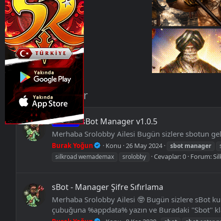
Etiketler
sbot manager
sBot Manager v1.0.5
Release
Merhaba Srolobby Ailesi Bugün sizlere sbotun geli
Burak Yoğun
Konu
26 May 2024
sbot
manager
Cevaplar: 0
Forum:
Si
silkroad wemademax
srolobby
sBot - Manager Şifre Sıfırlama
Merhaba Srolobby Ailesi 🤓 Bugün sizlere sBot ku
çubuğuna %appdata% yazın ve Buradaki ''Sbot'' kl