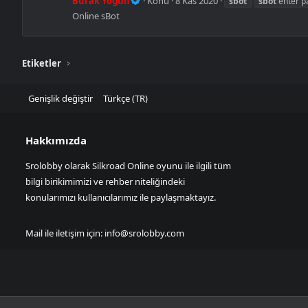
Burak Yoğun
Konu
8 Kas 2020
sbot
sbot
enter p
Online sBot
Etiketler
Genişlik değiştir
Türkçe (TR)
Hakkımızda
Srolobby olarak Silkroad Online oyunu ile ilgili tüm
bilgi birikimimizi ve rehber niteliğindeki
konularımızı kullanıcılarımız ile paylaşmaktayız.
Mail ile iletişim için:
info@srolobby.com