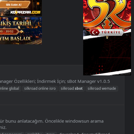
anager Özellikleri; İndirmek İçin; sBot Manager v1.0.5
nline global
silkroad online isro
silkroad
sbot
silkroad wemade
zülür bunu anlatacağım. Öncelikle windowsun arama
niz.