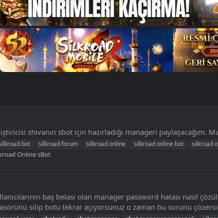
ştiricisi shivanın sbot için hazırladığı manageri paylaşacağım. M
silkroad bot
silkroad forum
silkroad online
silkroad online bot
silkroad o
lkroad Online sBot
llanıcılarının baş belası olan manager password hatası nasıl çö
asörünü silip botu tekrar açıyorsunuz o zaman bu sorunu çözersi