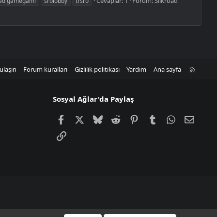
Cevaplar: 1
Forum:
Silkroad
oad gamegami
srolobby
trsro
R
ulaşın
Forum kuralları
Gizlilik politikası
Yardım
Ana sayfa
S
S
Sosyal Ağlar'da Paylaş
Facebook
X
Bluesky
Reddit
Pinterest
Tumblr
WhatsApp
E-post
Link