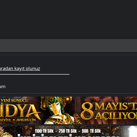
radan kayıt olunuz
rum