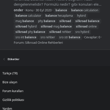
dengelenmelidir? Formülü nedir? gibi konuları ele...
onder
Konu
30 Eyl 2020
balance
balance
calculation
balance
calculator
balance
hesaplama
hybird
mag
balance
phy
balance
silkroad
silkroad
balance
silkroad
hybird
silkroad
mag
balance
silkroad
online
silkroad
phy
balance
silkroad
rehber
sro hybird
Cevaplar: 0
sro int
balance
sro rehber
sro str
balance
Forum:
Silkroad Online Rehberleri
Etiketler
Türkçe (TR)
Bize ulaşın
Forum kuralları
Gizlilik politikası
Yardım