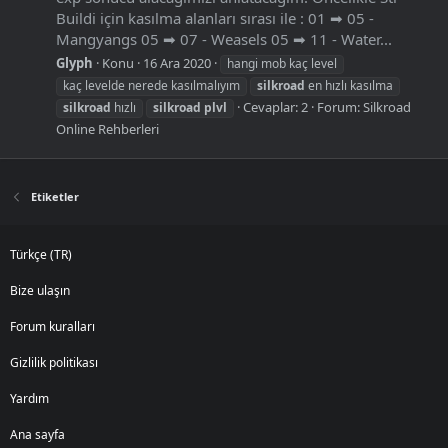
Buildi için kasılma alanları sırası ile : 01 ➡ 05 -
Mangyangs 05 ➡ 07 - Weasels 05 ➡ 11 - Water...
Glyph
Konu
16 Ara 2020
hangi mob kaç level
kaç levelde nerede kasılmalıyım
silkroad
en hızlı kasılma
Cevaplar: 2
Forum:
Silkroad
silkroad
hızlı
silkroad
plvl
Online Rehberleri
Etiketler
Türkçe (TR)
Bize ulaşın
Forum kuralları
Gizlilik politikası
Yardım
Ana sayfa