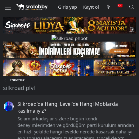
Giriş yap
Kayıt ol
Etiketler
silkroad plvl
Silkroad'da Hangi Level'de Hangi Moblarda
kasılmalıyız?
Selam arkadaşlar sizlere bugün kendi
deneyimlerimden ve gördüğüm parti kurulumlarından
en hızlı şekilde hangi levelde nerede kasarsak daha iyi
exp sonucu alacağımızı anlatacağım. Öncelikle Str