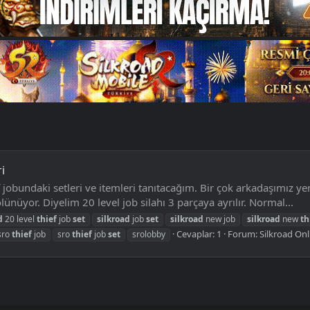
i
 jobundaki setleri ve itemleri tanıtacağım. Bir çok arkadaşımız y
lünüyor. Diyelim 20 level job silahı 3 parçaya ayrılır. Normal...
d
20 level
thief
job
set
silkroad
job
set
silkroad
new job
silkroad
new
th
Cevaplar: 1
Forum:
Silkroad Onl
sro
thief
job
sro
thief
job
set
srolobby