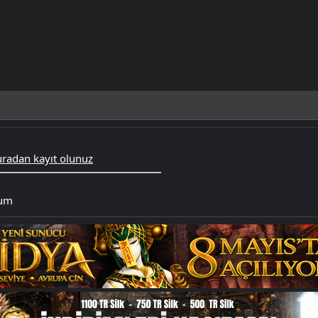
radan kayıt olunuz
rum