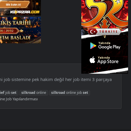
eni job sistemine pek hakim değil her job itemi 3 parçaya
ief
job
set
silkroad
online
silkroad
online job
set
ine Job Yapılandırması