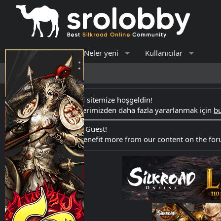
Forumlar
Neler yeni
Kullanıcılar
Son aktivite
Kayıt ol
Merhaba Ziyaretçi sitemize hoşgeldin!
Forumdaki içeriklerimizden daha fazla yararlanmak için
bu
Hello Welcome to Guest!
Register here
to benefit more from our content on the fo