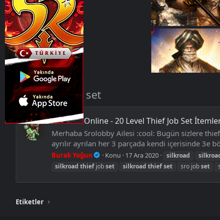
Etiketler
silkroad thief set
Silkroad Online - 20 Level Thief Job Set İtemler
Merhaba Srolobby Ailesi :cool: Bugün sizlere thief
ayrılır ayrılan her 3 parçada kendi içerisinde 3e bö
Burak Yoğun
Konu
17 Ara 2020
silkroad
silkroa
silkroad
thief
job
set
silkroad
thief
set
sro job
set
Etiketler