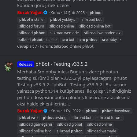
konuda görüşmek üzere.
Burak Yoğun
Konu
14 Şub 2025
phbot
phbot
installer
phbot
yükleyici
silkroad bot
silkroad forum
silkroad online
silkroad online bot
silkroad
phbot
silkroad wemade
silkroad wemademax
silkrod
phbot
installer
sro
bot
sro
phbot
sro
lobby
Cevaplar: 7
Forum:
Silkroad Online phBot
phBot - Testing v33.5.2
Release
Merhaba Srolobby Ailesi Bugün sizlere phbotun
testing sürümü olan v33.5.2'yi paylaşacağım. phBot
Testing v33.5.2: ''phBot - Testing v33.5.2" Bu sürüm
yalnızca python314 kütüphanesi ile çalışır. İndirdiğiniz
python dosyasını botun plugins klasörüne atacaksınız
aksi halde eklentileriniz...
Burak Yoğun
Konu
1 Eyl 2022
phbot
phbot
download
phbot
isro
phbot
testing
silkroad bot
silkroad forum
silkroad gamegami
silkroad global
silkroad online
silkroad online isro
silkroad
phbot
silkroad wemade