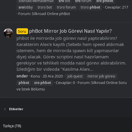
silkroad wemademax
sro
bot
sro
forum
sro
phbot
Cevaplar: 217
sro
lobby
trsro bot
trsro forum
trsro
phbot
Forum:
Silkroad Online phBot
phBot Mirror Job Görevi Nasıl Yapılır?
Soru
phBot ile mirrorda job görevi nasıl yaptırabilirim?
Karakterim Alex'e kayıtlı (Sebebi hem speed aldırmak
istemem, hem de mirrorda spawn kill yapmasınlar
diye) olacak. Görev scriptini nasıl hazırlamam
gerekiyor ve tehlikeli modda nasıl görevi aldırabilirim.
İzlediğim bir videoda "Kasılma Alanı...
onder
Konu
20 Ara 2020
job quest
mirror job görevi
Cevaplar: 0
Forum:
Silkroad Online Soru
phbot
sro
phbot
ve İstek Bölümü
Etiketler
Türkçe (TR)