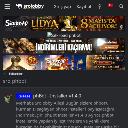
Giriş yap
Kayıt ol
Etiketler
sro phbot
phBot - Installer v1.4.0
Release
Merhaba Srolobby Ailesi Bugün sizlere phbot'u
kurmanızı sağlayan phbot installer'i paylaşacağım.
İndirmek İçin: phBot Installer v1.4.0 Ayrıca phbot
installer'de yapılan iyileştirmelere ve yeniliklere
buradan da bakabilirsiniz: phBot - Installer Başka bir