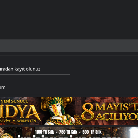
radan kayıt olunuz
rum