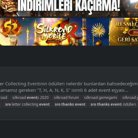
ter Collecting Eventinin ödülleri nelerdir bunlardan bahsedeceği
amamız gereken ''T, H, A, N, K, S'' isimli 6 adet event eşyası...
kroad
silkroad
event
s 2020
silkroad forum
silkroad gamegami
silkroad 
sro
letter collecting
event
sro
thanks
event
sro
thanks
event
i ödülleri