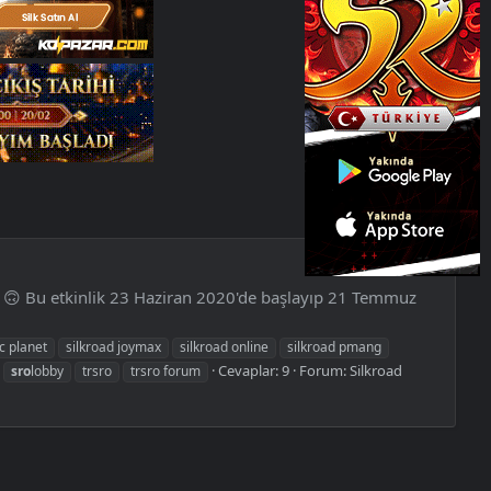
m 🙃 Bu etkinlik 23 Haziran 2020'de başlayıp 21 Temmuz
jc planet
silkroad joymax
silkroad online
silkroad pmang
Cevaplar: 9
Forum:
Silkroad
sro
lobby
trsro
trsro forum