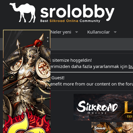
Forumlar
Neler yeni
Kullanıcılar
Son aktivite
Kayıt ol
Merhaba Ziyaretçi sitemize hoşgeldin!
Forumdaki içeriklerimizden daha fazla yararlanmak için
bu
Hello Welcome to Guest!
Register here
to benefit more from our content on the fo