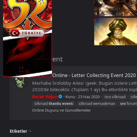
Etiketler
sro thanks event
Silkroad Online - Letter Collecting Event 2020
Merhaba Srolobby Ailesi :geek: Bugün sizlere Let
2020'de bitecektir. (Toplam 1 ay) Bu etkinlikte topl
Burak Yoğun
Konu
23 Haz 2020
isro silkroad
sil
silkroad
thanks
event
i
silkroad wemademax
sro
forum
Online Duyuru ve Güncellemeler
Etiketler