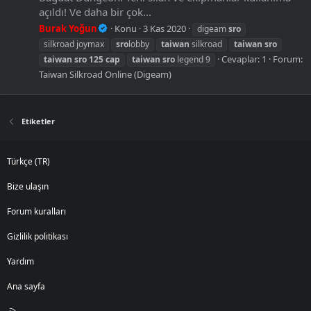
açıldı! Ve daha bir çok...
Burak Yoğun
Konu
3 Kas 2020
digeam
sro
silkroad joymax
sro
lobby
taiwan
silkroad
taiwan
sro
Cevaplar: 1
Forum:
taiwan
sro
125
cap
taiwan
sro
legend 9
Taiwan Silkroad Online (Digeam)
Etiketler
Türkçe (TR)
Bize ulaşın
Forum kuralları
Gizlilik politikası
Yardım
Ana sayfa