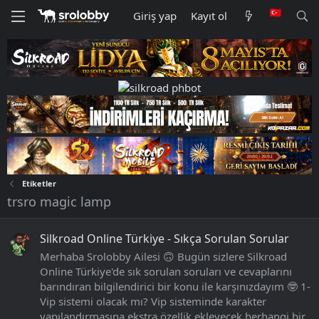
Giriş yap
Kayıt ol
Etiketler
trsro magic lamp
Silkroad Online Türkiye - Sıkça Sorulan Sorular
Merhaba Srolobby Ailesi 🙃 Bugün sizlere Silkroad
Online Türkiye'de sık sorulan soruları ve cevaplarını
barındıran bilgilendirici bir konu ile karşınızdayım 🤓 1-
Vip sistemi olacak mı? Vip sisteminde karakter
yapılandırmasına ekstra özellik ekleyecek herhangi bir