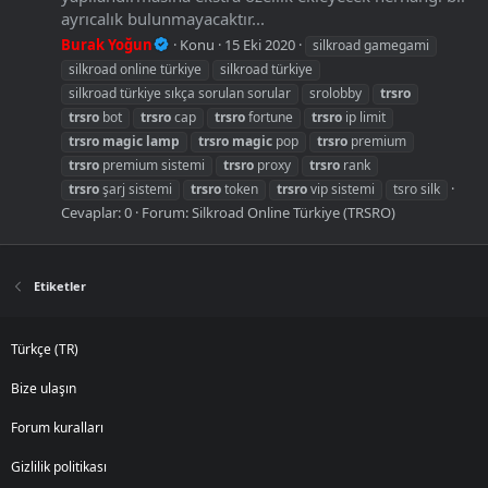
ayrıcalık bulunmayacaktır...
Burak Yoğun
Konu
15 Eki 2020
silkroad gamegami
silkroad online türkiye
silkroad türkiye
silkroad türkiye sıkça sorulan sorular
srolobby
trsro
trsro
bot
trsro
cap
trsro
fortune
trsro
ip limit
trsro
magic
lamp
trsro
magic
pop
trsro
premium
trsro
premium sistemi
trsro
proxy
trsro
rank
trsro
şarj sistemi
trsro
token
trsro
vip sistemi
tsro silk
Cevaplar: 0
Forum:
Silkroad Online Türkiye (TRSRO)
Etiketler
Türkçe (TR)
Bize ulaşın
Forum kuralları
Gizlilik politikası