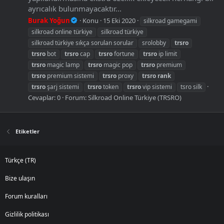
ayrıcalık bulunmayacaktır...
Burak Yoğun
Konu
15 Eki 2020
silkroad gamegami
silkroad online türkiye
silkroad türkiye
silkroad türkiye sıkça sorulan sorular
srolobby
trsro
trsro
bot
trsro
cap
trsro
fortune
trsro
ip limit
trsro
magic lamp
trsro
magic pop
trsro
premium
trsro
premium sistemi
trsro
proxy
trsro
rank
trsro
şarj sistemi
trsro
token
trsro
vip sistemi
tsro silk
Cevaplar: 0
Forum:
Silkroad Online Türkiye (TRSRO)
Etiketler
Türkçe (TR)
Bize ulaşın
Forum kuralları
Gizlilik politikası