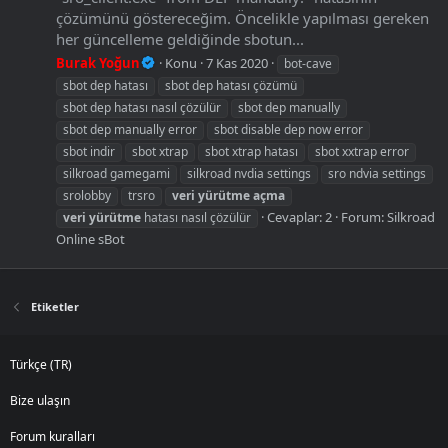
çözümünü göstereceğim. Öncelikle yapılması gereken
her güncelleme geldiğinde sbotun...
Burak Yoğun
Konu
7 Kas 2020
bot-cave
sbot dep hatası
sbot dep hatası çözümü
sbot dep hatası nasıl çözülür
sbot dep manually
sbot dep manually error
sbot disable dep now error
sbot indir
sbot xtrap
sbot xtrap hatası
sbot xxtrap error
silkroad gamegami
silkroad nvdia settings
sro ndvia settings
srolobby
trsro
veri
yürütme
açma
Cevaplar: 2
Forum:
Silkroad
veri
yürütme
hatası nasıl çözülür
Online sBot
Etiketler
Türkçe (TR)
Bize ulaşın
Forum kuralları