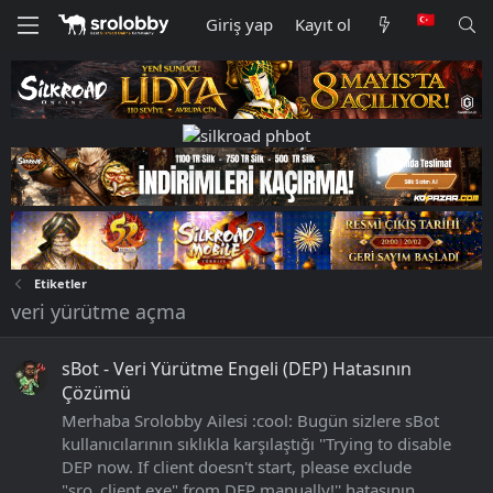
Giriş yap
Kayıt ol
Etiketler
veri yürütme açma
sBot - Veri Yürütme Engeli (DEP) Hatasının
Çözümü
Merhaba Srolobby Ailesi :cool: Bugün sizlere sBot
kullanıcılarının sıklıkla karşılaştığı ''Trying to disable
DEP now. If client doesn't start, please exclude
"sro_client.exe" from DEP manually!'' hatasının