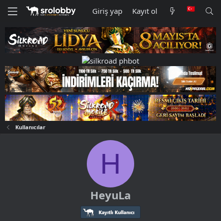
Giriş yap
Kayıt ol
Kullanıcılar
H
HeyuLa