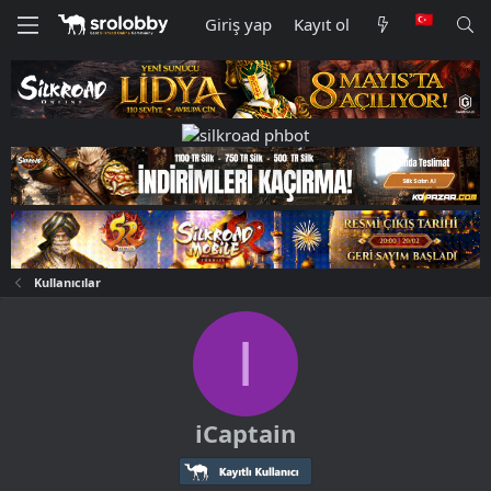
Giriş yap
Kayıt ol
Kullanıcılar
I
iCaptain