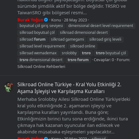
sürümde şimdilik aktif bir bölge değildir. TRSRO ve
TaiwanSRO gibi bölgesel resmi...
Burak Yoğun
Konu
28 May 2023
boyutsal çöl giriş seviyesi
dimensional desert level requirement
silkroad boyutsal çöl
silkroad dimensional desert
silkroad
forum
silkroad gamegami
silkroad giriş leveli
silkroad level requirement
silkroad online
silkroad wemademax
srolobby
trsro
trsro
boyutsal çöl
Cevaplar: 0
Forum:
trsro
dimensional desert
trsro
forum
Silkroad Online Rehberleri
Silkroad Online Türkiye - Kral Yolu Etkinliği 2.
Aşama İşleyişi ve Karşılaşma Kuralları
Merhaba Srolobby Ailesi Silkroad Online Türkiye'deki
kral yolu etkinliğinde 2. aşamanın işleyişi ve
karşılaşma kuralları yayınlandı. Buna göre;
Etkinliğimizin birinci turu sona erdiğinde, ikinci tura
çıkmaya hak kazanan oyuncular ilan edilecek ve
akabinde müsabaka eşleşmeleri yapılacaktır...
Burak Yoğun
Konu
20 May 2023
silkroad