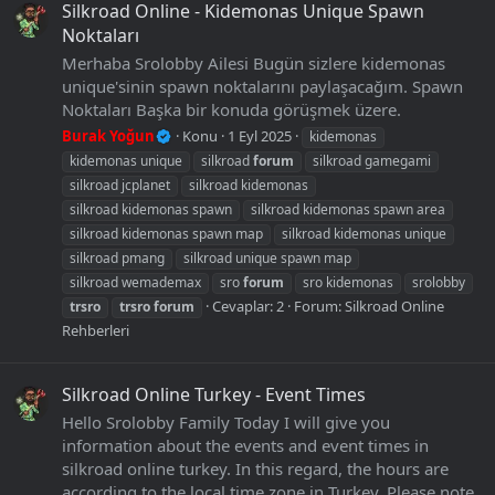
Silkroad Online - Kidemonas Unique Spawn
Noktaları
Merhaba Srolobby Ailesi Bugün sizlere kidemonas
unique'sinin spawn noktalarını paylaşacağım. Spawn
Noktaları Başka bir konuda görüşmek üzere.
Burak Yoğun
Konu
1 Eyl 2025
kidemonas
kidemonas unique
silkroad
forum
silkroad gamegami
silkroad jcplanet
silkroad kidemonas
silkroad kidemonas spawn
silkroad kidemonas spawn area
silkroad kidemonas spawn map
silkroad kidemonas unique
silkroad pmang
silkroad unique spawn map
silkroad wemademax
sro
forum
sro kidemonas
srolobby
Cevaplar: 2
Forum:
Silkroad Online
trsro
trsro
forum
Rehberleri
Silkroad Online Turkey - Event Times
Hello Srolobby Family Today I will give you
information about the events and event times in
silkroad online turkey. In this regard, the hours are
according to the local time zone in Turkey. Please note