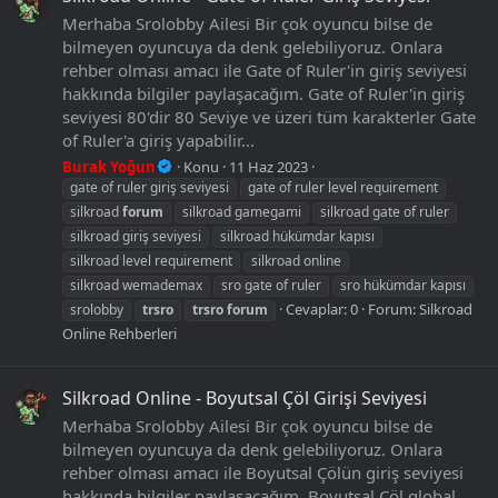
Merhaba Srolobby Ailesi Bir çok oyuncu bilse de
bilmeyen oyuncuya da denk gelebiliyoruz. Onlara
rehber olması amacı ile Gate of Ruler'in giriş seviyesi
hakkında bilgiler paylaşacağım. Gate of Ruler'in giriş
seviyesi 80'dir 80 Seviye ve üzeri tüm karakterler Gate
of Ruler'a giriş yapabilir...
Burak Yoğun
Konu
11 Haz 2023
gate of ruler giriş seviyesi
gate of ruler level requirement
silkroad
forum
silkroad gamegami
silkroad gate of ruler
silkroad giriş seviyesi
silkroad hükümdar kapısı
silkroad level requirement
silkroad online
silkroad wemademax
sro gate of ruler
sro hükümdar kapısı
Cevaplar: 0
Forum:
Silkroad
srolobby
trsro
trsro
forum
Online Rehberleri
Silkroad Online - Boyutsal Çöl Girişi Seviyesi
Merhaba Srolobby Ailesi Bir çok oyuncu bilse de
bilmeyen oyuncuya da denk gelebiliyoruz. Onlara
rehber olması amacı ile Boyutsal Çölün giriş seviyesi
hakkında bilgiler paylaşacağım. Boyutsal Çöl global