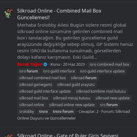
Silkroad Online - Combined Mail Box
Güncellemesi!
Merhaba Srolobby Ailesi Bugün sizlere resmi global
silkroad online sürümüne getirilen combined mail
box'ı tanıtacağım. Bu getirilen güncelleme guild
arayüzünde değişikliğe sebep olmuş. GP Sistemi henüz
resmi iSRO'da kullanıma sunulmadı, görsellerden
dolayı kafanız karışmasın. Eski Guild...
Burak Yoğun
Konu
20 Haz 2023
isro combined mail box
isro
forum
isro guild interface
isro guild interface update
silkroad combined mail box
silkroad
forum
silkroad gamegami
silkroad guild arayüzü
silkroad guild interface update
silkroad kombine mail kutusu
silkroad mail box
silkroad mesaj kutusu
silkroad new update
silkroad online
silkroad online new update
sro
forum
Cevaplar: 2
Forum:
Silkroad
srolobby
trsro
trsro
forum
Online Duyuru ve Güncellemeler
Silkroad Online - Gate of Ruler Giriş Seviyesi