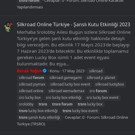
Cevaplar: 0
Forum:
Silkroad Online Karakter
trsro
forum
Yapılandırması
Silkroad Online Türkiye - Şanslı Kutu Etkinliği 2023
Merhaba Srolobby Ailesi Bugün sizlere Silkroad Online
Türkiye'ye gelen şanlı kutu etkinliği hakkında detaylı
bilgi vereceğim. Bu etkinlik 17 Mayıs 2023'de başlayıp
7 Haziran 2023'de bitecektir. Bu etkinlikte toplamamız
gereken Lucky Box isimli 1 adet event eşyası
bulunmaktadır. Bu eşya...
Burak Yoğun
Konu
17 May 2023
silkroad
silkroad
forum
silkroad gamegami
silkroad jc planet
silkroad joymax
silkroad lucky box event
silkroad luckybox
silkroad online
silkroad wemademax
sro
forum
sro lucky box
sro lucky box etkinliği
sro lucky box event
srolobby
trsro
trsro
forum
trsro
lucky box
trsro
lucky box etkinliği
trsro
lucky box event
Cevaplar: 0
Forum:
Silkroad Online
trsro
şanslı kutu etkinliği
Türkiye (TRSRO)