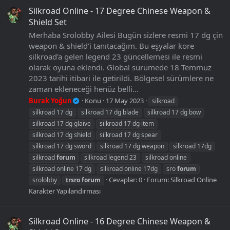
Silkroad Online - 17 Degree Chinese Weapon &
Shield Set
Merhaba Srolobby Ailesi Bugün sizlere resmi 17 dg çin
weapon & shield'i tanıtacağım. Bu eşyalar kore
silkroad'a gelen legend 23 güncellemesi ile resmi
olarak oyuna eklendi. Global sürümede 18 Temmuz
2023 tarihi itibari ile getirildi. Bölgesel sürümlere ne
zaman ekleneceği henüz belli...
Burak Yoğun
Konu
17 May 2023
silkroad
silkroad 17 dg
silkroad 17 dg blade
silkroad 17 dg bow
silkroad 17 dg glaive
silkroad 17 dg item
silkroad 17 dg shield
silkroad 17 dg spear
silkroad 17 dg sword
silkroad 17 dg weapon
silkroad 17dg
silkroad
forum
silkroad legend 23
silkroad online
silkroad online 17 dg
silkroad online 17dg
sro
forum
Cevaplar: 0
Forum:
Silkroad Online
srolobby
trsro
forum
Karakter Yapılandırması
Silkroad Online - 16 Degree Chinese Weapon &