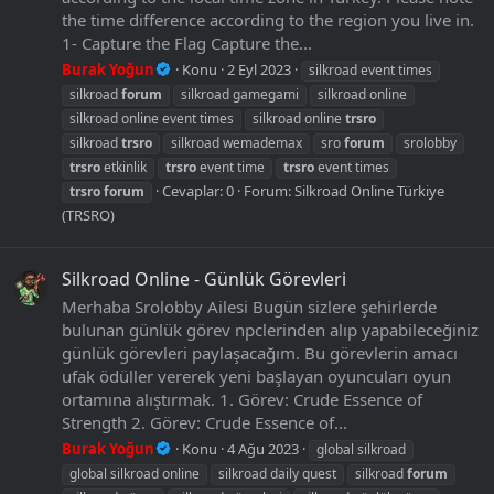
the time difference according to the region you live in.
1- Capture the Flag Capture the...
Burak Yoğun
Konu
2 Eyl 2023
silkroad event times
silkroad
forum
silkroad gamegami
silkroad online
silkroad online event times
silkroad online
trsro
silkroad
trsro
silkroad wemademax
sro
forum
srolobby
trsro
etkinlik
trsro
event time
trsro
event times
Cevaplar: 0
Forum:
Silkroad Online Türkiye
trsro
forum
(TRSRO)
Silkroad Online - Günlük Görevleri
Merhaba Srolobby Ailesi Bugün sizlere şehirlerde
bulunan günlük görev npclerinden alıp yapabileceğiniz
günlük görevleri paylaşacağım. Bu görevlerin amacı
ufak ödüller vererek yeni başlayan oyuncuları oyun
ortamına alıştırmak. 1. Görev: Crude Essence of
Strength 2. Görev: Crude Essence of...
Burak Yoğun
Konu
4 Ağu 2023
global silkroad
global silkroad online
silkroad daily quest
silkroad
forum