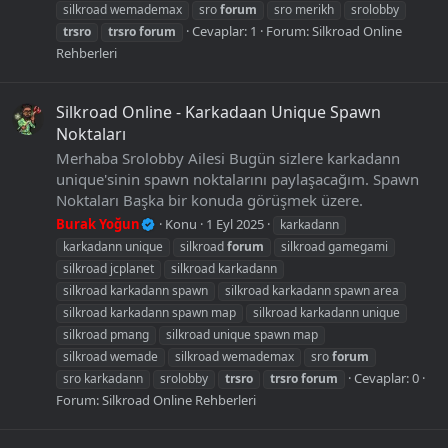
silkroad wemademax
sro
forum
sro merikh
srolobby
Cevaplar: 1
Forum:
Silkroad Online
trsro
trsro
forum
Rehberleri
Silkroad Online - Karkadaan Unique Spawn
Noktaları
Merhaba Srolobby Ailesi Bugün sizlere karkadann
unique'sinin spawn noktalarını paylaşacağım. Spawn
Noktaları Başka bir konuda görüşmek üzere.
Burak Yoğun
Konu
1 Eyl 2025
karkadann
karkadann unique
silkroad
forum
silkroad gamegami
silkroad jcplanet
silkroad karkadann
silkroad karkadann spawn
silkroad karkadann spawn area
silkroad karkadann spawn map
silkroad karkadann unique
silkroad pmang
silkroad unique spawn map
silkroad wemade
silkroad wemademax
sro
forum
Cevaplar: 0
sro karkadann
srolobby
trsro
trsro
forum
Forum:
Silkroad Online Rehberleri