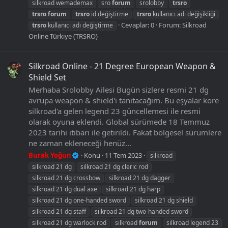
silkroad wemademax
sro
forum
srolobby
trsro
trsro
forum
trsro
id değiştirme
trsro
kullanıcı adı değişikliği
Cevaplar: 0
Forum:
Silkroad
trsro
kullanıcı adı değiştirme
Online Türkiye (TRSRO)
Silkroad Online - 21 Degree European Weapon &
Shield Set
Merhaba Srolobby Ailesi Bugün sizlere resmi 21 dg
avrupa weapon & shield'i tanıtacağım. Bu eşyalar kore
silkroad'a gelen legend 23 güncellemesi ile resmi
olarak oyuna eklendi. Global sürümede 18 Temmuz
2023 tarihi itibari ile getirildi. Fakat bölgesel sürümlere
ne zaman ekleneceği henüz...
Burak Yoğun
Konu
11 Tem 2023
silkroad
silkroad 21 dg
silkroad 21 dg cleric rod
silkroad 21 dg crossbow
silkroad 21 dg dagger
silkroad 21 dg dual axe
silkroad 21 dg harp
silkroad 21 dg one-handed sword
silkroad 21 dg shield
silkroad 21 dg staff
silkroad 21 dg two-handed sword
silkroad 21 dg warlock rod
silkroad
forum
silkroad legend 23