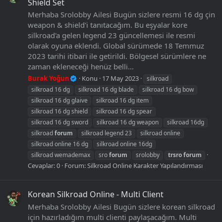
Shield Set
Merhaba Srolobby Ailesi Bugün sizlere resmi 16 dg çin
weapon & shield'i tanıtacağım. Bu eşyalar kore
silkroad'a gelen legend 23 güncellemesi ile resmi
olarak oyuna eklendi. Global sürümede 18 Temmuz
2023 tarihi itibari ile getirildi. Bölgesel sürümlere ne
zaman ekleneceği henüz belli...
Burak Yoğun
Konu
17 May 2023
silkroad
silkroad 16 dg
silkroad 16 dg blade
silkroad 16 dg bow
silkroad 16 dg glaive
silkroad 16 dg item
silkroad 16 dg shield
silkroad 16 dg spear
silkroad 16 dg sword
silkroad 16 dg weapon
silkroad 16dg
silkroad
forum
silkroad legend 23
silkroad online
silkroad online 16 dg
silkroad online 16dg
silkroad wemademax
sro
forum
srolobby
trsro
forum
Cevaplar: 0
Forum:
Silkroad Online Karakter Yapılandırması
Korean Silkroad Online - Multi Client
Merhaba Srolobby Ailesi Bugün sizlere korean silkroad
için hazırladığım multi clienti paylaşacağım. Multi