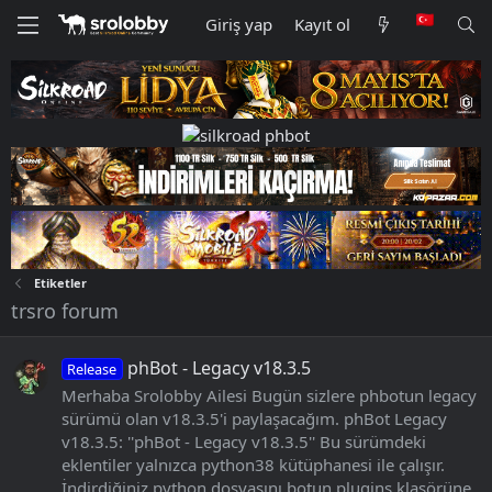
Giriş yap
Kayıt ol
Etiketler
trsro forum
phBot - Legacy v18.3.5
Release
Merhaba Srolobby Ailesi Bugün sizlere phbotun legacy
sürümü olan v18.3.5'i paylaşacağım. phBot Legacy
v18.3.5: ''phBot - Legacy v18.3.5'' Bu sürümdeki
eklentiler yalnızca python38 kütüphanesi ile çalışır.
İndirdiğiniz python dosyasını botun plugins klasörüne