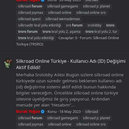
silkroad
forum
silkroad gamegami
silkroad jc planet
silkroad joymax
silkroad online
silkroad online sro
silkroad quest
silkroad wemademax
silkroadtr kral yolu etkinliği
sro
forum
srolobby
trsro
trsro
forum
trsro
kral yolu 2. aşama
trsro
kral yolu 2. tur
Cevaplar: 0
Forum:
Silkroad Online
trsro
kral yolu etkinliği
Türkiye (TRSRO)
Silkroad Online Türkiye - Kullanıcı Adı (ID) Değişimi
Aktif Edildi!
Merhaba Srolobby Ailesi Bugün sizlere silkroad online
türkiyede uzun süredir gelmesi beklenen kullanıcı adı
(id) değiştirme sistemi aktif edildi bunun hakkında
bilgiler vereceğim. Öncelikle silkroad online türkiye
sitesine üyeliğimiz ile giriş yapıyoruz. Ardından
menüde yer alan “Hesabım”...
Burak Yoğun
Konu
18 May 2023
silkroad
silkroad
forum
silkroad gamegami
silkroad jc planet
silkroad joymax
silkroad online
silkroad online sro