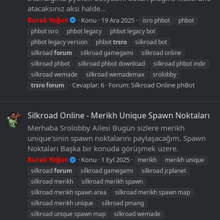
atacaksınız aksi halde...
Burak Yoğun
Konu
19 Ara 2025
isro phbot
phbot
phbot isro
phbot legacy
phbot legacy bot
phbot legacy version
phbot
trsro
silkroad bot
silkroad
forum
silkroad gamegami
silkroad online
silkroad phbot
silkroad phbot download
silkroad phbot indir
silkroad wemade
silkroad wemademax
srolobby
Cevaplar: 6
Forum:
Silkroad Online phBot
trsro
forum
Silkroad Online - Merikh Unique Spawn Noktaları
Merhaba Srolobby Ailesi Bugün sizlere merikh
unique'sinin spawn noktalarını paylaşacağım. Spawn
Noktaları Başka bir konuda görüşmek üzere.
Burak Yoğun
Konu
1 Eyl 2025
merikh
merikh unique
silkroad
forum
silkroad gamegami
silkroad jcplanet
silkroad merikh
silkroad merikh spawn
silkroad merikh spawn area
silkroad merikh spawn map
silkroad merikh unique
silkroad pmang
silkroad unique spawn map
silkroad wemade