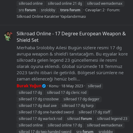
silkroad online
silkroad online 21 dg
silkroad wemademax
Cevaplar: 2
Forum:
sro
forum
srolobby
trsro
forum
Silkroad Online Karakter Yapılandırması
Silkroad Online - 17 Degree European Weapon &
Shield Set
Merhaba Srolobby Ailesi Bugün sizlere resmi 17 dg
avrupa weapon & shield'i tanıtacağım. Bu eşyalar kore
silkroad'a gelen legend 23 güncellemesi ile resmi
olarak oyuna eklendi. Global sürümede 18 Temmuz
2023 tarihi itibari ile getirildi. Bölgesel sürümlere ne
zaman ekleneceği henüz belli...
Burak Yoğun
Konu
18 May 2023
silkroad
silkroad 17 dg
silkroad 17 dg cleric rod
silkroad 17 dg crossbow
silkroad 17 dg dagger
silkroad 17 dg dual axe
silkroad 17 dg harp
silkroad 17 dg one-handed sword
silkroad 17 dg staff
silkroad 17 dg warlock rod
silkroad
forum
silkroad legend 23
silkroad online
silkroad online 17 dg
silkroad wemademax
silkrod 17 dg two-handed sword
sro
forum
srolobby