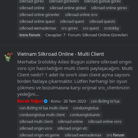
silkroad görev
silkroad görevleri
silkroad günlük görev
silkroad online
silkroad online global
silkroad online görev
silkroad online görevler
silkroad online isro
silkroad online quest
silkroad quest
silkroad quests
silkroad wemademax
sro görev
sro quest
srolobby
Cevaplar: 7
Forum:
Silkroad Online Görevleri
trsro
forum
Vietnam Silkroad Online - Multi Client
Merhaba Srolobby Ailesi Bugün sizlere silkroad origin
vsro için hazırladığım multi clienti paylaşacağım. Multi
Client nedir? 1 adet ile sınırlı olan client açma sayısını
birden fazlaya çıkarmaktır. Lütfen herhangi bir oyun
çökmesi ve bozulmasına karşı orijinal sro_clientinizin
yedeğini...
Burak Yoğun
Konu
26 Tem 2023
con đường tơ lụa
con đường tơ lụa multi client
conduongtolua
conduongtolua multi client
conduongtoluavtc
silkroad multi client
silkroad online
silkroad online vsro
silkroad origin vsro
silkroad origin vtc
silkroad origin vtcgame
silkroad wemademax
sro
forum