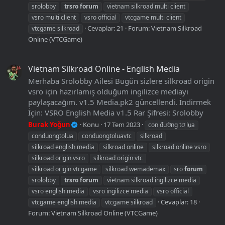
srolobby
trsro
forum
vietnam silkroad multi client
vsro multi client
vsro official
vtcgame multi client
Cevaplar: 21
Forum:
Vietnam Silkroad
vtcgame silkroad
Online (VTCGame)
Vietnam Silkroad Online - English Media
Merhaba Srolobby Ailesi Bugün sizlere silkroad origin
vsro için hazırlamış olduğum ingilizce mediayı
paylaşacağım. v1.5 Media.pk2 güncellendi. İndirmek
İçin: VSRO English Media v1.5 Rar Şifresi: Srolobby
Burak Yoğun
Konu
17 Tem 2023
con đường tơ lụa
conduongtolua
conduongtoluavtc
silkroad
silkroad english media
silkroad online
silkroad online vsro
silkroad origin vsro
silkroad origin vtc
silkroad origin vtcgame
silkroad wemademax
sro
forum
srolobby
trsro
forum
vietnam silkroad ingilizce media
vsro english media
vsro ingilizce media
vsro official
Cevaplar: 18
vtcgame english media
vtcgame silkroad
Forum:
Vietnam Silkroad Online (VTCGame)