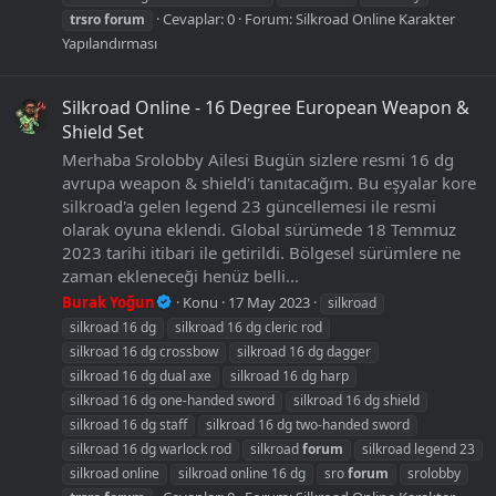
Cevaplar: 0
Forum:
Silkroad Online Karakter
trsro
forum
Yapılandırması
Silkroad Online - 16 Degree European Weapon &
Shield Set
Merhaba Srolobby Ailesi Bugün sizlere resmi 16 dg
avrupa weapon & shield'i tanıtacağım. Bu eşyalar kore
silkroad'a gelen legend 23 güncellemesi ile resmi
olarak oyuna eklendi. Global sürümede 18 Temmuz
2023 tarihi itibari ile getirildi. Bölgesel sürümlere ne
zaman ekleneceği henüz belli...
Burak Yoğun
Konu
17 May 2023
silkroad
silkroad 16 dg
silkroad 16 dg cleric rod
silkroad 16 dg crossbow
silkroad 16 dg dagger
silkroad 16 dg dual axe
silkroad 16 dg harp
silkroad 16 dg one-handed sword
silkroad 16 dg shield
silkroad 16 dg staff
silkroad 16 dg two-handed sword
silkroad 16 dg warlock rod
silkroad
forum
silkroad legend 23
silkroad online
silkroad online 16 dg
sro
forum
srolobby