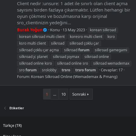
Client nedir :unsure: 1 adet ile sınırlı olan client açma
sayısını birden fazlaya çıkarmaktır. Lütfen herhangi bir
oyun çökmesi ve bozulmasına karşı orijinal
sro_clientinizin yedeğini...
Burak Yoğun
Konu
13 May 2023
korean silkroad
korean silkroad multi client
koresro multi client
ksro
ksro multi client
silkroad
silkroad çoklu çar
silkroad çoklu çar açma
silkroad
forum
silkroad gamegami
silkroad jc planet
silkroad joymax
silkroad online
silkroad online ksro
silkroad online sro
silkroad wemademax
Cevaplar: 17
sro
forum
srolobby
trsro
trsro
forum
Forum:
Korean Silkroad Online (Wemademax & Pmang)
1
…
10
Sonraki
Etiketler
Türkçe (TR)