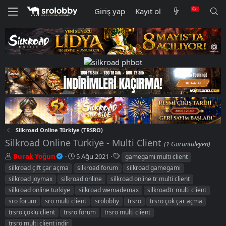
Giriş yap
Kayıt ol
Silkroad Online Türkiye (TRSRO)
Silkroad Online Türkiye - Multi Client
(1 Görüntüleyen)
K
B
E
Burak Yoğun
5 Ağu 2021
gamegami multi client
o
a
t
silkroad çift çar açma
silkroad forum
silkroad gamegami
n
ş
i
silkroad joymax
silkroad online
silkroad online tr multi client
u
l
k
silkroad online türkiye
silkroad wemademax
silkroadtr multi client
y
a
e
sro forum
u
sro multi client
n
srolobby
t
trsro
trsro çok çar açma
b
g
l
trsro çoklu client
trsro forum
trsro multi client
a
ı
e
trsro multi client indir