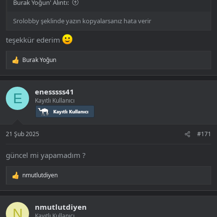
Burak Yoğun' Alıntı:
Srolobby şeklinde yazın kopyalarsanız hata verir
teşekkür ederim
Burak Yoğun
T
e
p
k
enesssss41
i
E
Kayıtlı Kullanıcı
l
e
r
:
21 Şub 2025
#171
güncel mi yapamadım ?
nmutlutdiyen
T
e
p
k
nmutlutdiyen
i
N
Kayıtlı Kullanıcı