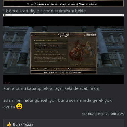
ilk önce start diyip clentin açılmasını bekle
sonra bunu kapatıp tekrar aynı şekilde açabilirsin.
adam her hafta güncelliyor. bunu sormanada gerek yok
ayrıca
Son düzenleme:
21 Şub 2025
Burak Yoğun
T