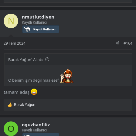
e
p
k
nmutlutdiyen
i
N
Kayıtlı Kullanıcı
l
e
r
:
29 Tem 2024
#164
Burak Yoğun' Alıntı:
O benim işim değil maalesef
tamam adaş
Burak Yoğun
T
e
p
k
oguzhanfiliz
i
O
Kayıtlı Kullanıcı
l
e