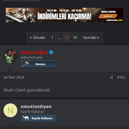
ş
ç
r
l
t
a
a
t
r
a
i
n
h
i
Önceki
1
…
9
10
Sonraki
Burak Yoğun
Administrator
24 Tem 2024
#161
Multi client güncellendi.
nmutlutdiyen
N
Kayıtlı Kullanıcı