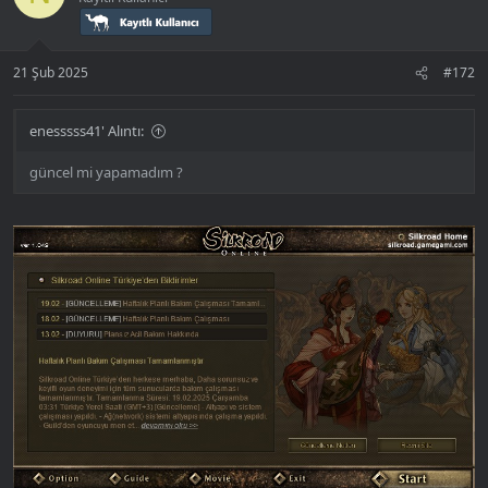
l
e
r
:
21 Şub 2025
#172
enesssss41' Alıntı:
güncel mi yapamadım ?