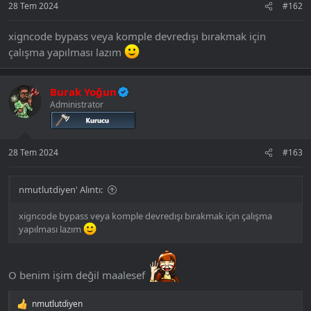
28 Tem 2024
#162
xigncode bypass veya komple devredışı bırakmak için
çalışma yapılması lazım
Burak Yoğun
Administrator
28 Tem 2024
#163
nmutlutdiyen' Alıntı:
xigncode bypass veya komple devredışı bırakmak için çalışma
yapılması lazım
O benim işim değil maalesef
nmutlutdiyen
T