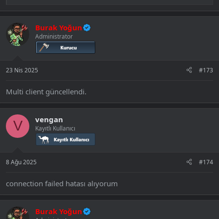
e
p
k
Burak Yoğun
i
Administrator
l
e
r
:
23 Nis 2025
#173
Multi client güncellendi.
vengan
V
Kayıtlı Kullanıcı
8 Ağu 2025
#174
connection failed hatası alıyorum
Burak Yoğun