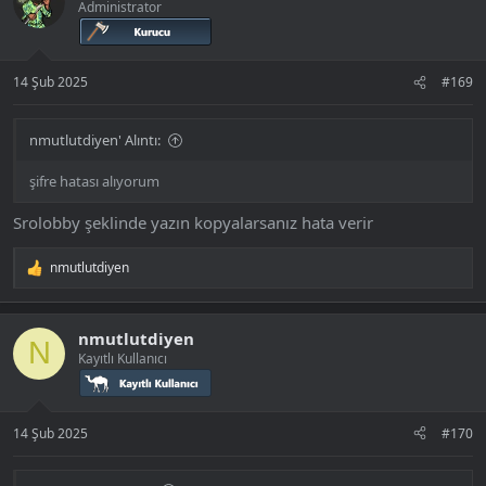
Administrator
14 Şub 2025
#169
nmutlutdiyen' Alıntı:
şifre hatası alıyorum
Srolobby şeklinde yazın kopyalarsanız hata verir
nmutlutdiyen
T
e
p
k
nmutlutdiyen
i
N
Kayıtlı Kullanıcı
l
e
r
:
14 Şub 2025
#170