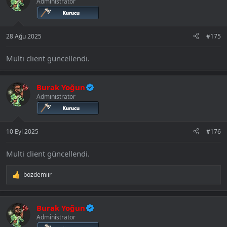
Administrator
28 Ağu 2025
#175
Multi client güncellendi.
Burak Yoğun
Administrator
10 Eyl 2025
#176
Multi client güncellendi.
bozdemiir
T
e
p
k
Burak Yoğun
i
Administrator
l
e