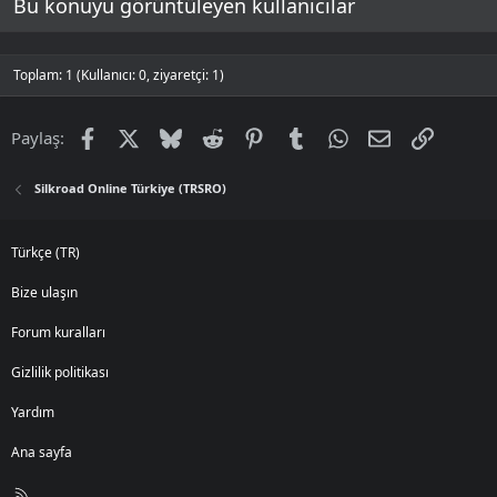
Bu konuyu görüntüleyen kullanıcılar
Toplam: 1 (Kullanıcı: 0, ziyaretçi: 1)
Facebook
X
Bluesky
Reddit
Pinterest
Tumblr
WhatsApp
E-posta
Link
Paylaş:
Silkroad Online Türkiye (TRSRO)
Türkçe (TR)
Bize ulaşın
Forum kuralları
Gizlilik politikası
Yardım
Ana sayfa
R